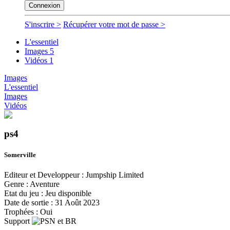
Connexion
S'inscrire
>
Récupérer votre mot de passe
>
L'essentiel
Images
5
Vidéos
1
Images
L'essentiel
Images
Vidéos
ps4
Somerville
Editeur et Developpeur :
Jumpship Limited
Genre :
Aventure
Etat du jeu :
Jeu disponible
Date de sortie :
31 Août 2023
Trophées :
Oui
Support