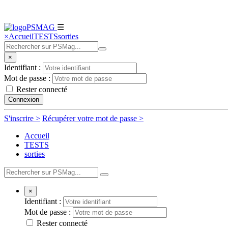
☰
×
Accueil
TESTS
sorties
×
Identifiant :
Mot de passe :
Rester connecté
Connexion
S'inscrire
>
Récupérer votre mot de passe
>
Accueil
TESTS
sorties
×
Identifiant :
Mot de passe :
Rester connecté