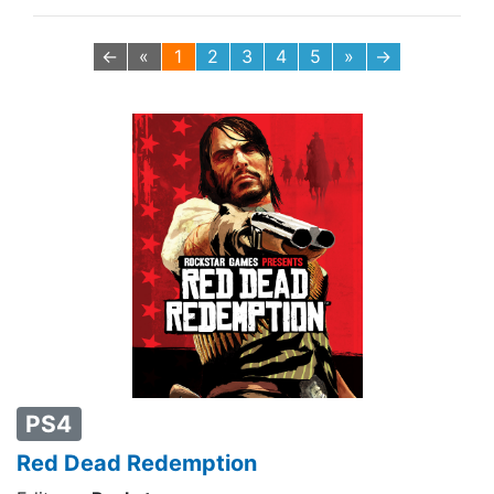
←
«
1
2
3
4
5
»
→
PS4
Red Dead Redemption