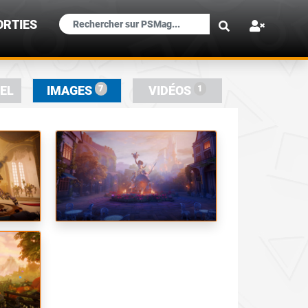
×
ORTIES
7
1
IEL
IMAGES
VIDÉOS