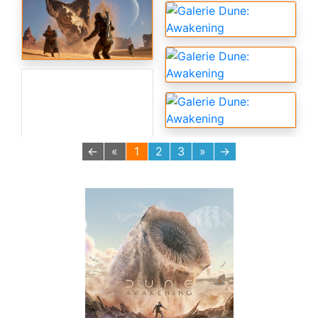
←
«
1
2
3
»
→