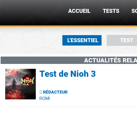
ACCUEIL
TESTS
S
L'ESSENTIEL
TEST
ACTUALITÉS RELA
Test de Nioh 3
RÉDACTEUR
ROMI