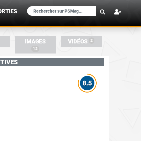
×
ORTIES
2
IMAGES
VIDÉOS
12
TIVES