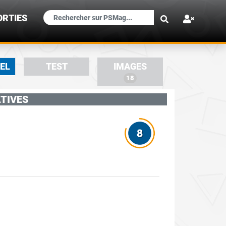
×
ORTIES
IEL
TEST
IMAGES
18
TIVES