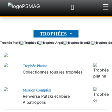
☰
×
TROPHÉES
1
6
6
17 |
Trophée Platine
Collectionnes tous les trophées
Mission Complète
Renverse Putzki et libère
Albatropolis