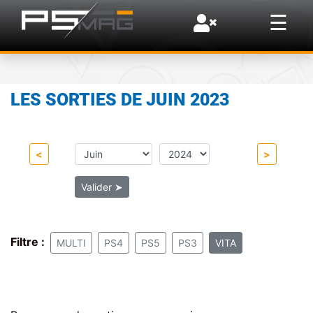
×
☰
LES SORTIES DE JUIN 2023
<
>
Valider
➤
Filtre :
MULTI
PS4
PS5
PS3
VITA