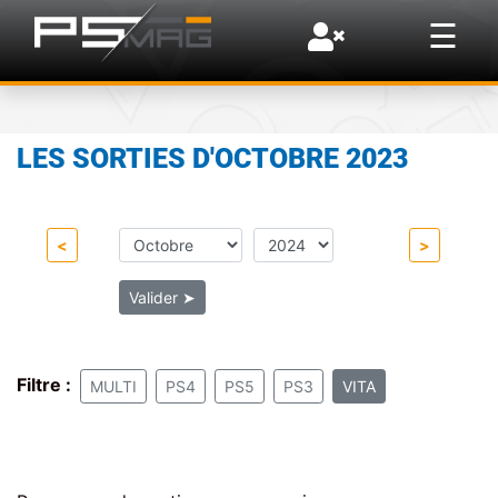
×
☰
LES SORTIES D'OCTOBRE 2023
<
>
Valider
➤
Filtre :
MULTI
PS4
PS5
PS3
VITA