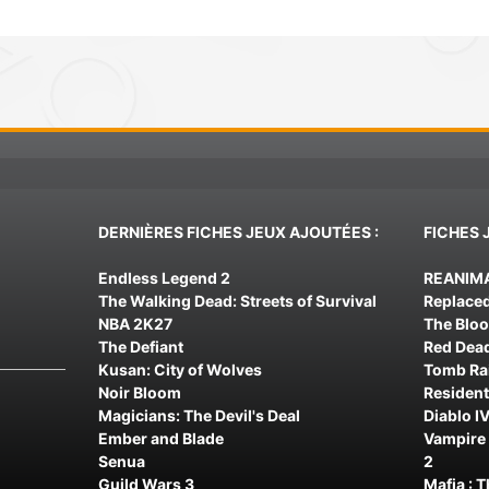
DERNIÈRES FICHES JEUX AJOUTÉES :
FICHES 
Endless Legend 2
REANIM
The Walking Dead: Streets of Survival
Replace
NBA 2K27
The Blo
The Defiant
Red Dea
Kusan: City of Wolves
Tomb Rai
Noir Bloom
Resident
Magicians: The Devil's Deal
Diablo IV
Ember and Blade
Vampire 
Senua
2
Guild Wars 3
Mafia : 