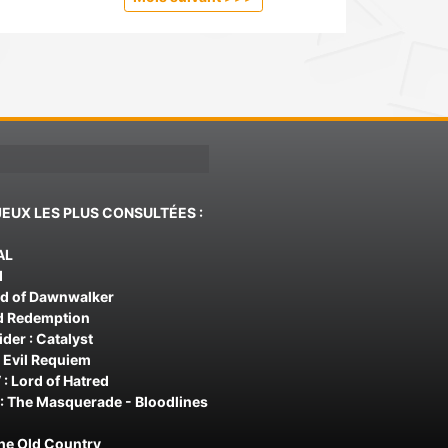
JEUX LES PLUS CONSULTÉES :
AL
d
od of Dawnwalker
d Redemption
der : Catalyst
 Evil Requiem
 : Lord of Hatred
: The Masquerade - Bloodlines
The Old Country