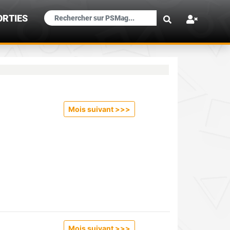
×
ORTIES
Mois suivant >>
>
Mois suivant >>
>