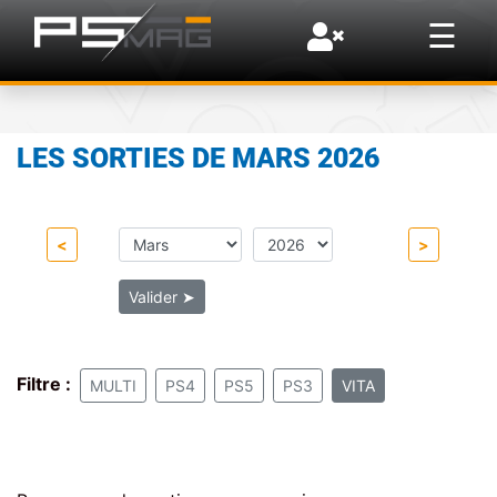
×
☰
LES SORTIES DE MARS 2026
<
>
Valider
➤
Filtre :
MULTI
PS4
PS5
PS3
VITA