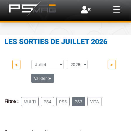
×
☰
LES SORTIES DE JUILLET 2026
<
>
Valider
➤
Filtre :
MULTI
PS4
PS5
PS3
VITA