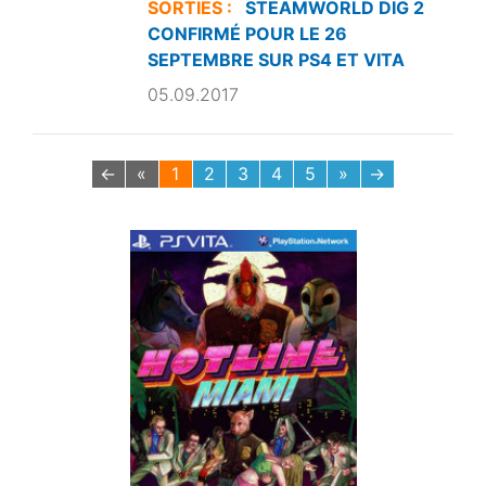
SORTIES :
STEAMWORLD DIG 2
CONFIRMÉ POUR LE 26
SEPTEMBRE SUR PS4 ET VITA
05.09.2017
←
«
1
2
3
4
5
»
→