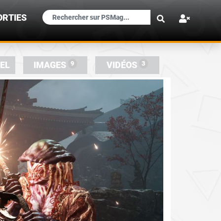
×
ORTIES
9
3
IEL
IMAGES
VIDÉOS