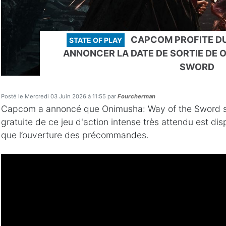
CAPCOM PROFITE DU
STATE OF PLAY
ANNONCER LA DATE DE SORTIE DE 
SWORD
Posté le Mercredi 03 Juin 2026 à 11:55 par
Fourcherman
Capcom a annoncé que Onimusha: Way of the Sword s
gratuite de ce jeu d'action intense très attendu est d
que l’ouverture des précommandes.