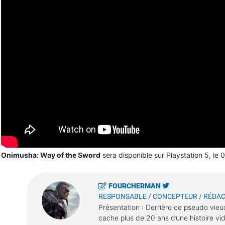
Onimusha: Way of the Sword
sera disponible sur Playstation 5, le
FOURCHERMAN
RESPONSABLE / CONCEPTEUR / RÉDAC
Présentation : Derrière ce pseudo vieu
cache plus de 20 ans d’une histoire vi