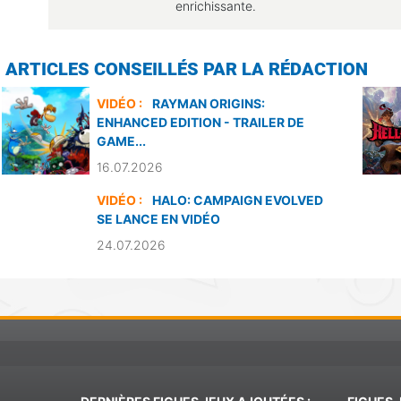
enrichissante.
ARTICLES CONSEILLÉS PAR LA RÉDACTION
VIDÉO :
RAYMAN ORIGINS:
ENHANCED EDITION - TRAILER DE
GAME...
16.07.2026
VIDÉO :
HALO: CAMPAIGN EVOLVED
SE LANCE EN VIDÉO
24.07.2026