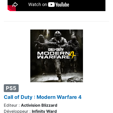
PS5
Call of Duty : Modern Warfare 4
Editeur :
Activision Blizzard
Développeur :
Infinity Ward