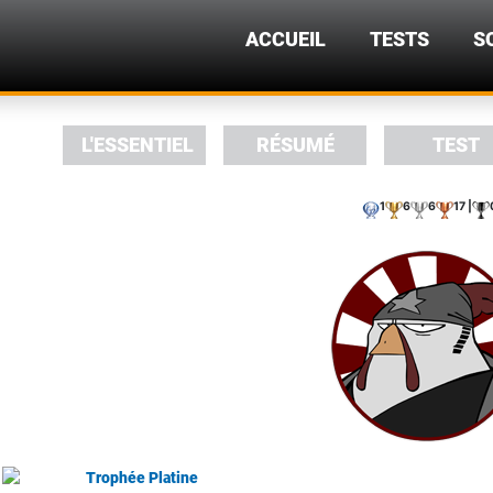
ACCUEIL
TESTS
S
L'ESSENTIEL
RÉSUMÉ
TEST
1
6
6
17 |
Trophée Platine