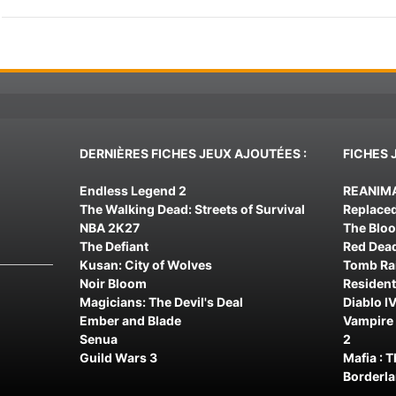
DERNIÈRES FICHES JEUX AJOUTÉES :
FICHES 
Endless Legend 2
REANIM
The Walking Dead: Streets of Survival
Replace
NBA 2K27
The Blo
The Defiant
Red Dea
Kusan: City of Wolves
Tomb Rai
Noir Bloom
Resident
Magicians: The Devil's Deal
Diablo IV
Ember and Blade
Vampire 
Senua
2
Guild Wars 3
Mafia : 
Borderl