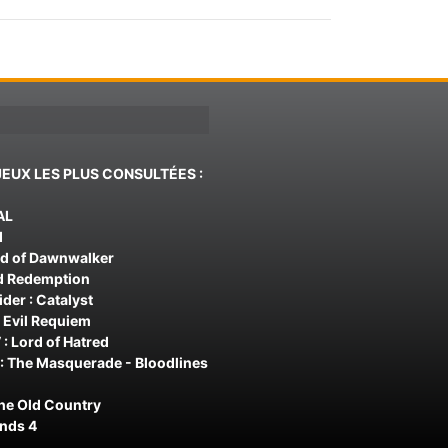
JEUX LES PLUS CONSULTÉES :
AL
d
od of Dawnwalker
d Redemption
der : Catalyst
 Evil Requiem
 : Lord of Hatred
: The Masquerade - Bloodlines
The Old Country
ands 4