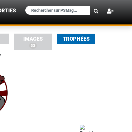
×
ORTIES
IMAGES
TROPHÉES
33
0