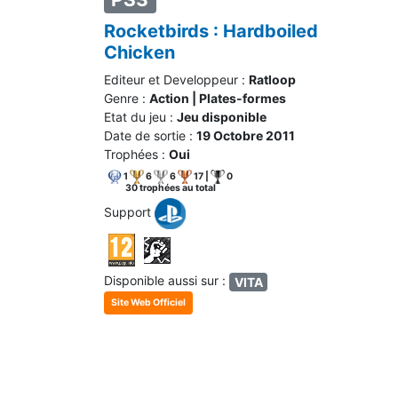
Rocketbirds : Hardboiled
Chicken
Editeur et Developpeur :
Ratloop
Genre :
Action | Plates-formes
Etat du jeu :
Jeu disponible
Date de sortie :
19 Octobre 2011
Trophées :
Oui
1
6
6
17 |
0
30 trophées au total
Support
Disponible aussi sur :
VITA
Site Web Officiel