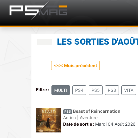
LES SORTIES D'AOÛ
<
<< Mois précédent
Filtre :
MULTI
PS4
PS5
PS3
VITA
Beast of Reincarnation
PS5
Action | Aventure
Date de sortie :
Mardi 04 Août 2026