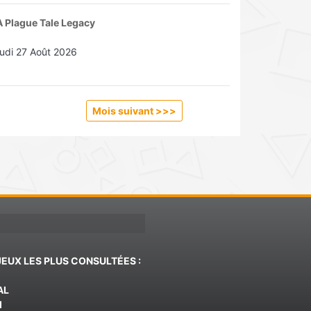
 Plague Tale Legacy
udi 27 Août 2026
Mois suivant >>
>
JEUX LES PLUS CONSULTÉES :
AL
d