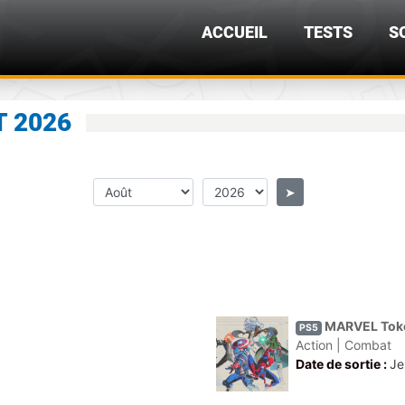
ACCUEIL
TESTS
S
T 2026
➤
MARVEL Toko
PS5
Action | Combat
Date de sortie :
Je