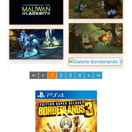
←
«
1
2
3
4
»
→