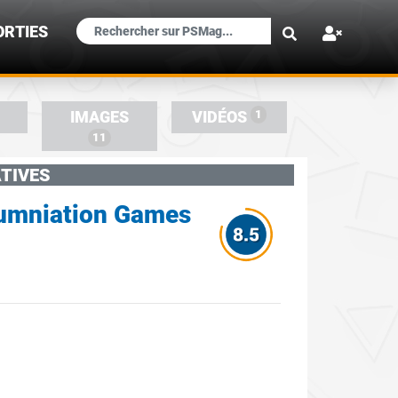
×
ORTIES
1
IMAGES
VIDÉOS
11
TIVES
alumniation Games