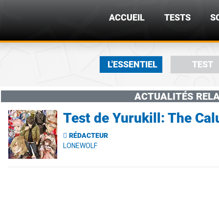
ACCUEIL
TESTS
S
L'ESSENTIEL
TEST
ACTUALITÉS RELA
Test de Yurukill: The C
RÉDACTEUR
LONEWOLF