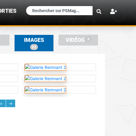
×
ORTIES
3
IMAGES
VIDÉOS
22
»
→