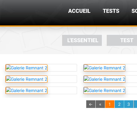
ACCUEIL
TESTS
S
L'ESSENTIEL
TEST
←
«
1
2
3