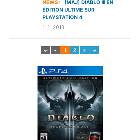
NEWS :
[MÀJ] DIABLO III EN
ÉDITION ULTIME SUR
PLAYSTATION 4
11.11.2013
←
«
1
2
»
→